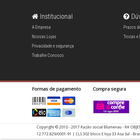
Login
Institucional
Dú
Criar conta
A Empresa
Prazos de
Pesquisar Lista
Nossas Lojas
Trocas e
Fale
Privacidade e segurança
Conosco
Trabalhe Conosco
61
996581061
Televendas
61
Formas de pagamento
Compra segura
996588122
Copyright © 2010 - 2017 Razão social Blumenau - RA OBJE
12.772.829/0001-91 | CLS 302 bloco E loja 33 Asa Sul - Bras