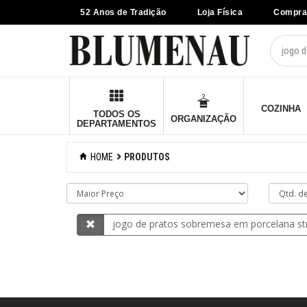
52 Anos de Tradição
Loja Física
Compra
×
Criar Lista
Organização
Cozinha
COZINHA
TODOS OS
ORGANIZAÇÃO
DEPARTAMENTOS
Eletros
HOME
PRODUTOS
Mesa
Cama e banho
jogo de pratos sobremesa em porcelana str
Móveis
Decoração