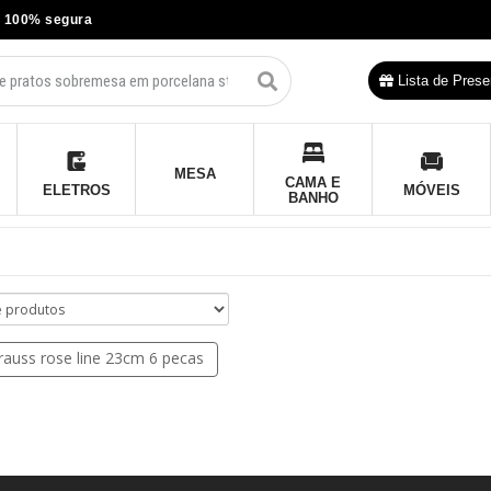
 100% segura
Lista de Prese
MESA
CAMA E
ELETROS
MÓVEIS
BANHO
auss rose line 23cm 6 pecas