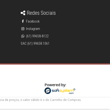
Redes Sociais
Facebook
Instagram
(61) 99658-8122
SAC (61) 99658 1061
Powered by:
cia de preços, o valor válido é o do Carrinho de Compras.