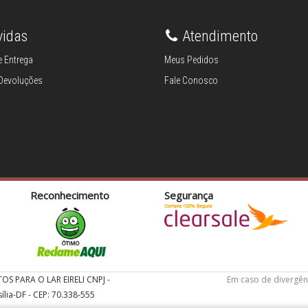
vidas
Atendimento
 Entrega
Meus Pedidos
 Devoluções
Fale Conosco
Reconhecimento
Segurança
TOS PARA O LAR EIRELI CNPJ -
Em caso de divergên
ília-DF - CEP: 70.338-555