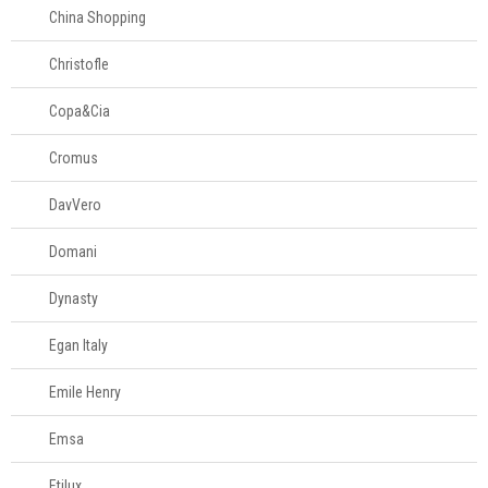
China Shopping
Christofle
Copa&Cia
Cromus
DavVero
Domani
Dynasty
Egan Italy
Emile Henry
Emsa
Etilux