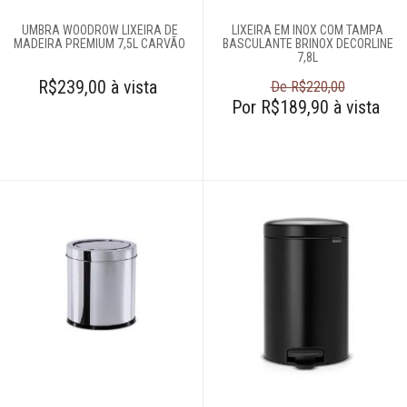
UMBRA WOODROW LIXEIRA DE
LIXEIRA EM INOX COM TAMPA
Login
MADEIRA PREMIUM 7,5L CARVÃO
BASCULANTE BRINOX DECORLINE
7,8L
Criar conta
R$239,00 à vista
De R$220,00
Pesquisar Lista
Por R$189,90 à vista
Fale
Conosco
61
996581061
Televendas
61
996588122