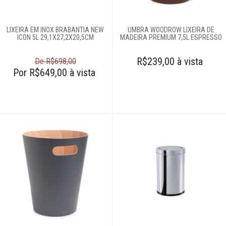
Tábua de passar
roupas
LIXEIRA EM INOX BRABANTIA NEW
UMBRA WOODROW LIXEIRA DE
ICON 5L 29,1X27,2X20,5CM
MADEIRA PREMIUM 7,5L ESPRESSO
Vassouras
R$239,00 à vista
De R$698,00
Por R$649,00 à vista
Cozinha
Eletros
Mesa
Cama e banho
Móveis
Decoração