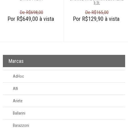
3,2L
De R$698,00
De R$165,00
Por R$649,00 à vista
Por R$129,90 à vista
Marcas
AdHoc
Alfi
Ariete
Ballarini
Barazzoni