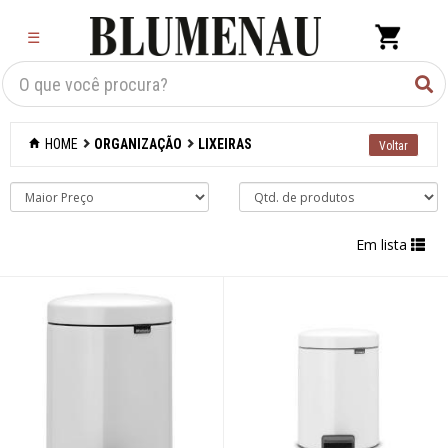
×
☰
Criar Lista
Organização
HOME
ORGANIZAÇÃO
LIXEIRAS
Acessórios
Caixas
organizadoras
Em lista
Carrinhos e
fruteiras
Cesto de roupas
Cestos