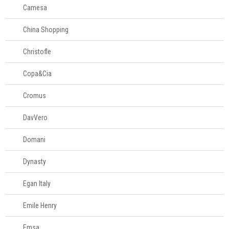
Camesa
China Shopping
Christofle
Copa&Cia
Cromus
DavVero
Domani
Dynasty
Egan Italy
Emile Henry
Emsa