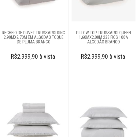
Pesquisar Lista
Fale
Conosco
61
RECHEIO DE DUVET TRUSSARDI KING
PILLOW TOP TRUSSARDI QUEEN
996581061
2,90MX2,70M EM ALGODÃO TOQUE
1,60MX2,00M 233 FIOS 100%
DE PLUMA BRANCO
ALGODÃO BRANCO
Televendas
R$2.999,90 à vista
R$2.999,90 à vista
61
996588122