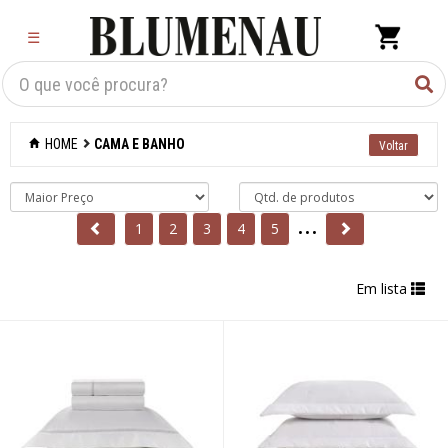
×
☰
Criar Lista
Organização
HOME
CAMA E BANHO
Cozinha
Eletros
...
1
2
3
4
5
Mesa
Em lista
Cama e banho
Acessórios para
banheiro
Aromatizantes