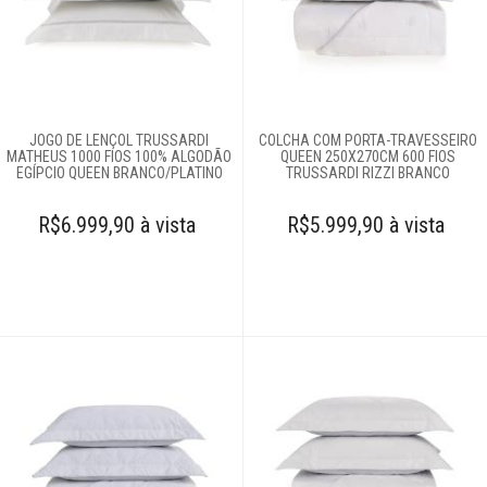
Cobertores e
mantas
Colchas
JOGO DE LENÇOL TRUSSARDI
COLCHA COM PORTA-TRAVESSEIRO
MATHEUS 1000 FIOS 100% ALGODÃO
QUEEN 250X270CM 600 FIOS
EGÍPCIO QUEEN BRANCO/PLATINO
TRUSSARDI RIZZI BRANCO
Complementos
R$6.999,90 à vista
para cama
R$5.999,90 à vista
Cortinas
Edredons
Lençóis
Moda feminina