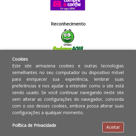
Reconhecimento
Cookies
Segurança
Este site armazena cookies e outras tecnologias
semelhantes no seu computador ou dispositivo móvel
para enriquecer sua experiência, lembrar suas
Powered by:
preferências e nos ajudar a entender como o site está
sendo usado. Se você continuar navegando neste site
Copyright © 2010 - 2017 Razão
Em caso de divergência de
sem alterar as configurações do navegador, concorda
social Blumenau - RA OBJETOS PARA
preços, o valor válido é o do
com o uso desses cookies, embora possa alterar suas
O LAR EIRELI CNPJ -
Carrinho de Compras.
configurações a qualquer momento.
12.772.829/0001-91 | CLS 302 bloco
E loja 33 Asa Sul - Brasília-DF - CEP:
Política de Privacidade
Aceitar
70.338-555