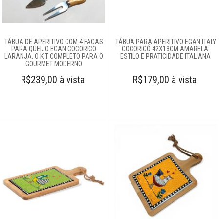
Complementos
para mesa
TÁBUA DE APERITIVO COM 4 FACAS
TÁBUA PARA APERITIVO EGAN ITALY
PARA QUEIJO EGAN COCORICO
COCORICÓ 42X13CM AMARELA:
Copos e taças
LARANJA: O KIT COMPLETO PARA O
ESTILO E PRATICIDADE ITALIANA
GOURMET MODERNO
R$239,00 à vista
R$179,00 à vista
Louças
Servir
Aparelhos de chá
e café
Cremeira
Linha avulsa
Petisqueiras
Ramequin
Sobremesa