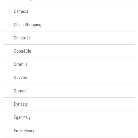
Camesa
China Shopping
Christofle
Copa&Cia
Cromus
DavVero
Domani
Dynasty
Egan Italy
Emile Henry