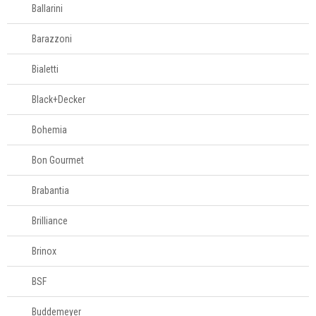
Fale
Ballarini
Conosco
61
Barazzoni
996581061
Bialetti
Televendas
61
Black+Decker
996588122
Bohemia
Bon Gourmet
Brabantia
Brilliance
Brinox
BSF
Buddemeyer