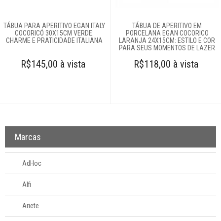
Travessas
Utensílios para
TÁBUA PARA APERITIVO EGAN ITALY
TÁBUA DE APERITIVO EM
sushi
COCORICÓ 30X15CM VERDE:
PORCELANA EGAN COCORICO
CHARME E PRATICIDADE ITALIANA
LARANJA 24X15CM: ESTILO E COR
PARA SEUS MOMENTOS DE LAZER
Talheres
R$145,00 à vista
R$118,00 à vista
Cama e banho
Móveis
Decoração
Marcas
Login
AdHoc
Criar conta
Alfi
Pesquisar Lista
Ariete