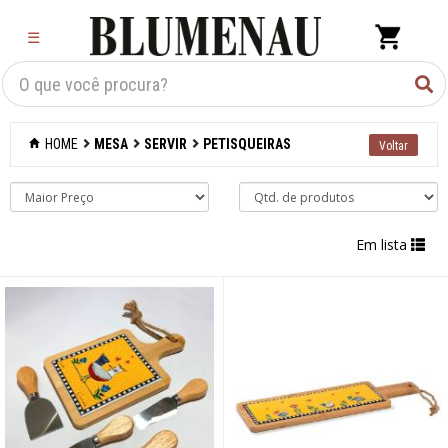
×
☰
Criar Lista
Organização
HOME
MESA
SERVIR
PETISQUEIRAS
Cozinha
Eletros
Em lista
Mesa
Acessórios
Bar
Café e chá