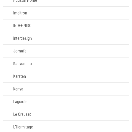
Hudson Home
Imeltron
INDEFINIDO
Interdesign
Jomafe
Kacyumara
Karsten
Kenya
Laguiole
Le Creuset
L'Hermitage