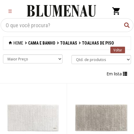
×
☰
Criar Lista
Organização
HOME
CAMA E BANHO
TOALHAS
TOALHAS DE PISO
Cozinha
Eletros
Em lista
Mesa
Cama e banho
Acessórios para
banheiro
Aromatizantes