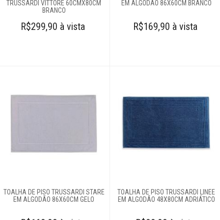
TRUSSARDI VITTORE 60CMX80CM
EM ALGODÃO 86X60CM BRANCO
Móveis
BRANCO
R$299,90 à vista
R$169,90 à vista
Decoração
Login
Criar conta
Pesquisar Lista
Fale
Conosco
61
996581061
Televendas
61
TOALHA DE PISO TRUSSARDI STARE
TOALHA DE PISO TRUSSARDI LINEE
996588122
EM ALGODÃO 86X60CM GELO
EM ALGODÃO 48X80CM ADRIÁTICO