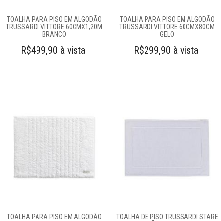
Roupões
TOALHA PARA PISO EM ALGODÃO
TOALHA PARA PISO EM ALGODÃO
TRUSSARDI VITTORE 60CMX1,20M
TRUSSARDI VITTORE 60CMX80CM
BRANCO
GELO
Tapetes
R$499,90 à vista
R$299,90 à vista
Toalhas
Jogo de toalhas
Toalhas de banho
Toalhas de piso
Toalhas de praia
Toalhas de rosto
Toalhas para
lavabo
Travesseiros
TOALHA PARA PISO EM ALGODÃO
TOALHA DE PISO TRUSSARDI STARE