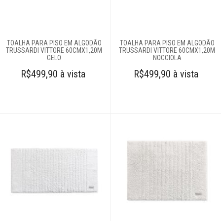
Cobertores e
mantas
TOALHA PARA PISO EM ALGODÃO
TOALHA PARA PISO EM ALGODÃO
TRUSSARDI VITTORE 60CMX1,20M
TRUSSARDI VITTORE 60CMX1,20M
GELO
NOCCIOLA
Colchas
R$499,90 à vista
R$499,90 à vista
Complementos
para cama
Cortinas
Edredons
Lençóis
Moda feminina