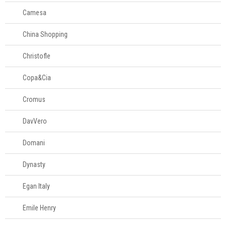
Camesa
China Shopping
Christofle
Copa&Cia
Cromus
DavVero
Domani
Dynasty
Egan Italy
Emile Henry