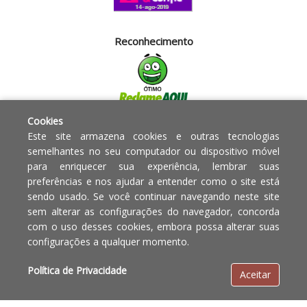
Reconhecimento
Cookies
Segurança
Este site armazena cookies e outras tecnologias
semelhantes no seu computador ou dispositivo móvel
para enriquecer sua experiência, lembrar suas
Powered by:
preferências e nos ajudar a entender como o site está
sendo usado. Se você continuar navegando neste site
Copyright © 2010 - 2017 Razão
Em caso de divergência de
sem alterar as configurações do navegador, concorda
social Blumenau - RA OBJETOS PARA
preços, o valor válido é o do
com o uso desses cookies, embora possa alterar suas
O LAR EIRELI CNPJ -
Carrinho de Compras.
configurações a qualquer momento.
12.772.829/0001-91 | CLS 302 bloco
E loja 33 Asa Sul - Brasília-DF - CEP:
Política de Privacidade
Aceitar
70.338-555