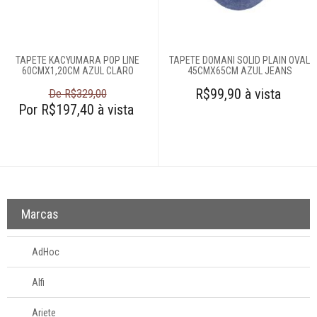
Cobertores e
mantas
TAPETE KACYUMARA POP LINE
TAPETE DOMANI SOLID PLAIN OVAL
60CMX1,20CM AZUL CLARO
45CMX65CM AZUL JEANS
Colchas
R$99,90 à vista
De R$329,00
Por R$197,40 à vista
Complementos
para cama
Cortinas
Marcas
Edredons
AdHoc
Lençóis
Alfi
Moda feminina
Ariete