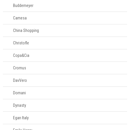
Buddemeyer
Decoração
Camesa
Login
China Shopping
Criar conta
Christofle
Pesquisar Lista
Copa&Cia
Fale
Conosco
Cromus
61
996581061
DavVero
Televendas
Domani
61
996588122
Dynasty
Egan Italy