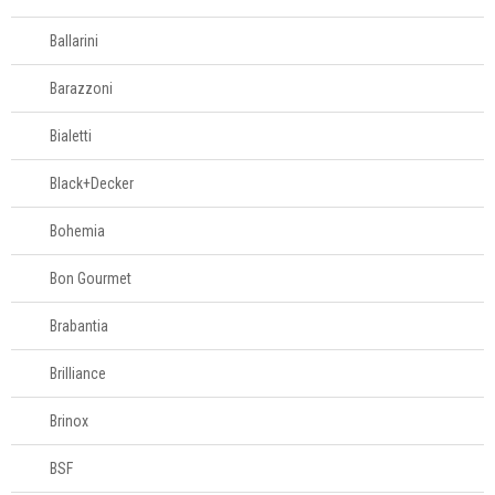
Roupões
Ballarini
Barazzoni
Tapetes
Bialetti
Tapetes
decorativos
Black+Decker
Tapetes para
banheiro
Bohemia
Tapetes para
Bon Gourmet
quarto
Brabantia
Toalhas
Brilliance
Travesseiros
Brinox
BSF
Móveis