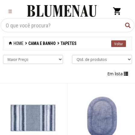
×
☰
Criar Lista
Organização
HOME
CAMA E BANHO
TAPETES
Cozinha
Eletros
Em lista
Mesa
Cama e banho
Acessórios para
banheiro
Aromatizantes