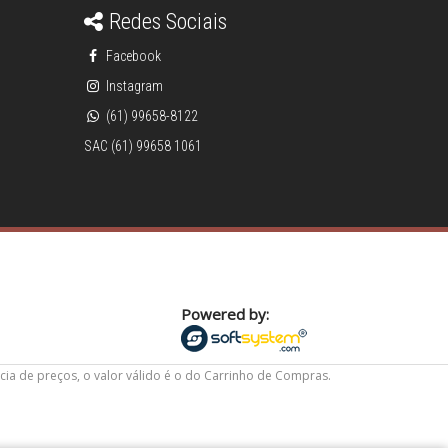
Redes Sociais
Facebook
Instagram
(61) 99658-8122
SAC (61) 99658 1061
Powered by:
cia de preços, o valor válido é o do Carrinho de Compras.