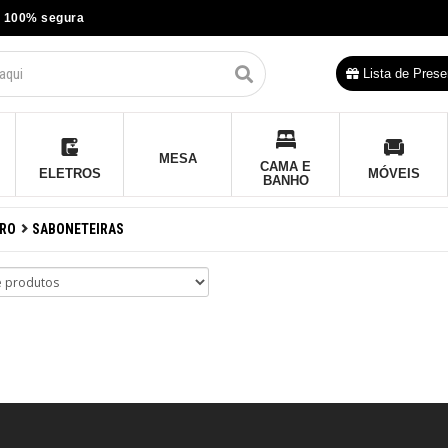
 100% segura
Lista de Prese
MESA
CAMA E
ELETROS
MÓVEIS
BANHO
IRO
SABONETEIRAS