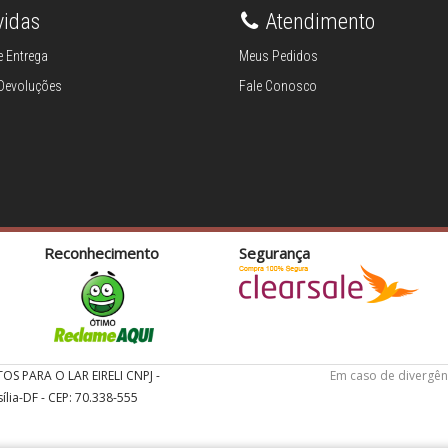
vidas
Atendimento
 Entrega
Meus Pedidos
 Devoluções
Fale Conosco
Reconhecimento
Segurança
TOS PARA O LAR EIRELI CNPJ -
Em caso de divergên
ília-DF - CEP: 70.338-555