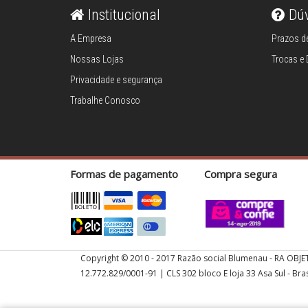
banheiro
Institucional
Dú
Porta-algodão
A Empresa
Prazos de
Porta-escovas
Nossas Lojas
Trocas e
Porta-escovas
Privacidade e segurança
para banheiro
Trabalhe Conosco
Porta-papel
higiênico
Porta-sabonete
Porta-toalhas
Formas de pagamento
Compra segura
Saboneteiras
Aromatizantes
Cobertores e
Copyright © 2010 - 2017 Razão social Blumenau - RA OBJE
mantas
12.772.829/0001-91 | CLS 302 bloco E loja 33 Asa Sul - Bras