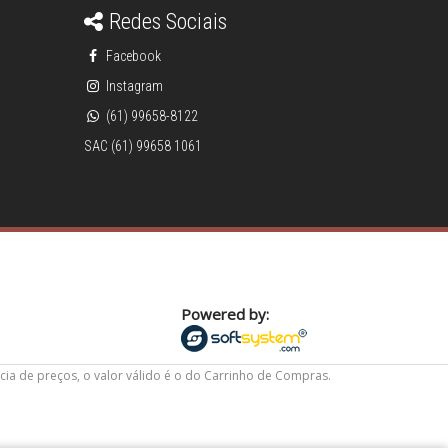
Redes Sociais
Facebook
Instagram
(61) 99658-8122
SAC (61) 99658 1061
Powered by:
cia de preços, o valor válido é o do Carrinho de Compras.