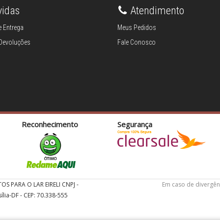
vidas
Atendimento
 Entrega
Meus Pedidos
 Devoluções
Fale Conosco
Reconhecimento
Segurança
TOS PARA O LAR EIRELI CNPJ -
Em caso de divergên
ília-DF - CEP: 70.338-555