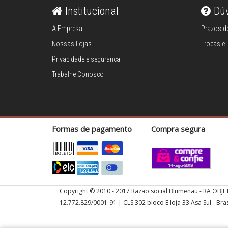
servir
Institucional
Dú
A Empresa
Prazos de
Churrasco
Nossas Lojas
Trocas e
Privacidade e segurança
Linha infantil
Trabalhe Conosco
Talheres
Panelas
Formas de pagamento
Compra segura
Eletros
Mesa
Copyright © 2010 - 2017 Razão social Blumenau - RA OBJE
Cama e banho
12.772.829/0001-91 | CLS 302 bloco E loja 33 Asa Sul - Bras
Móveis