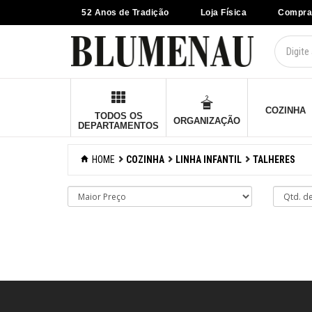
52 Anos de Tradição
Loja Física
Compra
×
Criar Lista
Organização
Cozinha
COZINHA
TODOS OS
ORGANIZAÇÃO
DEPARTAMENTOS
Acessórios para
confeitaria
HOME
COZINHA
LINHA INFANTIL
TALHERES
Acessórios para
cozinhar
Acessórios para
organizar
Acessórios para