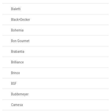
Televendas
Bialetti
61
996588122
Black+Decker
Bohemia
Bon Gourmet
Brabantia
Brilliance
Brinox
BSF
Buddemeyer
Camesa