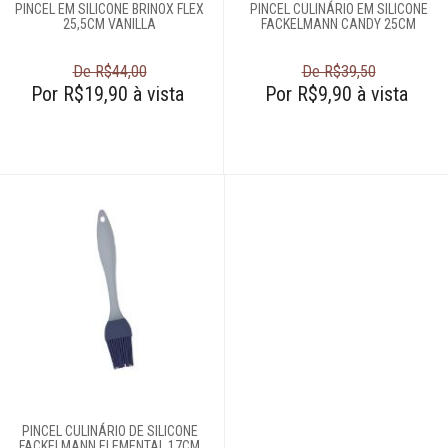
PINCEL EM SILICONE BRINOX FLEX
PINCEL CULINÁRIO EM SILICONE
Tesouras de
25,5CM VANILLA
FACKELMANN CANDY 25CM
alimentos
De R$44,00
De R$39,50
Por R$19,90 à vista
Por R$9,90 à vista
Acessórios para
organizar
Acessórios para
servir
Churrasco
Linha infantil
Panelas
Eletros
PINCEL CULINÁRIO DE SILICONE
FACKELMANN ELEMENTAL 17CM