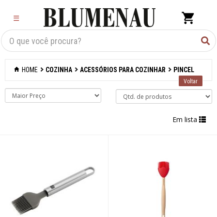
×
☰
Criar Lista
Organização
HOME
COZINHA
ACESSÓRIOS PARA COZINHAR
PINCEL
Cozinha
Acessórios para
confeitaria
Em lista
Acessórios para
cozinhar
Abridores de latas
Acessórios
Afiadores de
facas manuais