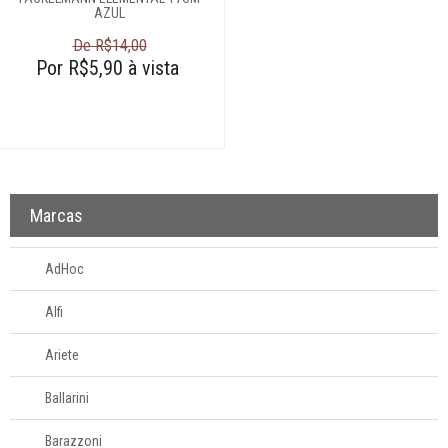
AZUL
Mesa
De R$14,00
Por R$5,90 à vista
Cama e banho
Móveis
Decoração
Marcas
Login
AdHoc
Criar conta
Alfi
Pesquisar Lista
Ariete
Fale
Conosco
Ballarini
61
996581061
Barazzoni