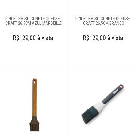
Escorredores
Escumadeiras
PINCEL EM SILICONE LE CREUSET
PINCEL EM SILICONE LE CREUSET
Espátulas e
CRAFT 26,5CM AZUL MARSEILLE
CRAFT 26,5CM BRANCO
utensílios
R$129,00 à vista
R$129,00 à vista
Espremedores de
alho
Espremedores de
limão
Facas
Fatiadores
manuais
Formas para
hamburguers
Jarras medidoras
Jogo trinchante
Luvas
Maçaricos