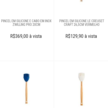
Amassadores de
batatas
Assadeiras e
formas
PINCEL EM SILICONE E CABO EM INOX
PINCEL EM SILICONE LE CREUSET
Balanças
ZWILLING PRO 20CM
CRAFT 26,5CM VERMELHO
Batedores
R$369,00 à vista
R$129,90 à vista
Batedores de
carne
Boleadores
Bowls
Centrífugas
Colheres para
servir
Conchas
Cortadores
Cozi-vapore
Descascadores