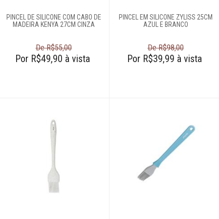
Moedores
PINCEL DE SILICONE COM CABO DE
PINCEL EM SILICONE ZYLISS 25CM
MADEIRA KENYA 27CM CINZA
AZUL E BRANCO
Panos de copa
Peneiras
De R$55,00
De R$98,00
Pilão
Por R$49,90 à vista
Por R$39,99 à vista
Pincel
Plaina de queijo
Porta-
condimentos
Protetor para air
fryer
Quebra-nozes
Raladores
Saleiros
Tábuas para corte
Termômetros para
cozinha