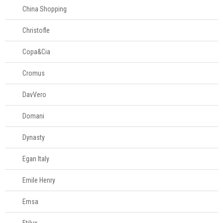
China Shopping
Christofle
Copa&Cia
Cromus
DavVero
Domani
Dynasty
Egan Italy
Emile Henry
Emsa