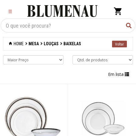
×
☰
Criar Lista
Organização
HOME
MESA
LOUÇAS
BAIXELAS
Cozinha
Eletros
Em lista
Mesa
Acessórios
Bar
Café e chá