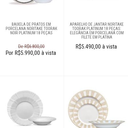
Complementos
para mesa
BAIXELA DE PRATOS EM
APARELHO DE JANTAR NORITAKE
PORCELANA NORITAKE TOORAK
TOORAK PLATINUM 18 PEÇAS:
Copos e taças
NOIR PLATINUM 18 PEÇAS
ELEGÂNCIA EM PORCELANA COM
FILETE EM PLATINA
R$5.490,00 à vista
De R$6.800,00
Louças
Por R$5.990,00 à vista
Baixelas
Jogos de jantar
Jogos de pratos
Pratos
Travessas
Servir
Talheres