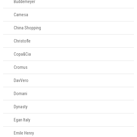
Buddemeyer
Camesa
China Shopping
Christofle
Copa&Cia
Cromus
DavVero
Domani
Dynasty
Egan Italy
Emile Henry