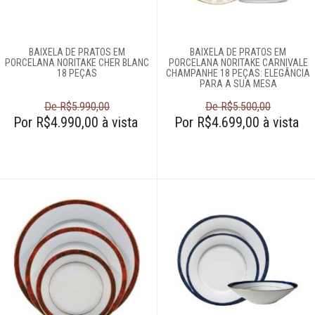
Cama e banho
BAIXELA DE PRATOS EM
BAIXELA DE PRATOS EM
PORCELANA NORITAKE CHER BLANC
Móveis
PORCELANA NORITAKE CARNIVALE
18 PEÇAS
CHAMPANHE 18 PEÇAS: ELEGÂNCIA
PARA A SUA MESA
Decoração
De R$5.990,00
De R$5.500,00
Por R$4.990,00 à vista
Por R$4.699,00 à vista
Login
Criar conta
Pesquisar Lista
Fale
Conosco
61
996581061
Televendas