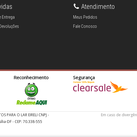
vidas
Atendimento
 Entrega
Meus Pedidos
 Devoluções
Fale Conosco
Reconhecimento
Segurança
TOS PARA O LAR EIRELI CNPJ -
Em caso de divergên
ília-DF - CEP: 70.338-555