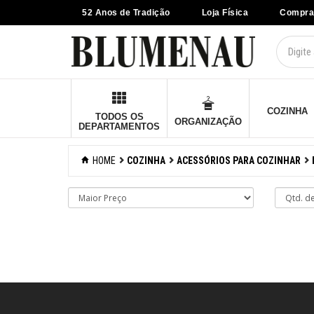
52 Anos de Tradição
Loja Física
Compra
×
Criar Lista
Organização
Cozinha
COZINHA
TODOS OS
ORGANIZAÇÃO
DEPARTAMENTOS
Acessórios para
confeitaria
HOME
COZINHA
ACESSÓRIOS PARA COZINHAR
Acessórios para
cozinhar
Abridores de latas
Acessórios
Afiadores de
facas manuais