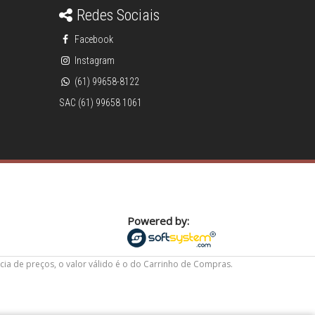
Redes Sociais
Facebook
Instagram
(61) 99658-8122
SAC (61) 99658 1061
Powered by:
cia de preços, o valor válido é o do Carrinho de Compras.