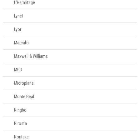
L'Hermitage
Mesa
Lynel
Cama e banho
Lyor
Móveis
Marcato
Maxwell & Williams
Decoração
MCD
Login
Microplane
Criar conta
Monte Real
Pesquisar Lista
Ningbo
Fale
Conosco
Nirosta
61
996581061
Noritake