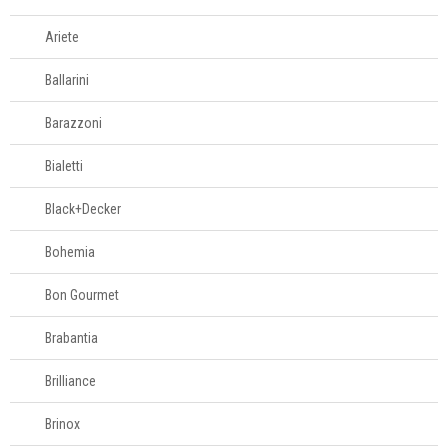
Amassadores de
batatas
Ariete
Assadeiras e
formas
Ballarini
Balanças
Barazzoni
Batedores
Batedores de
Bialetti
carne
Boleadores
Black+Decker
Bowls
Bohemia
Centrífugas
Colheres para
Bon Gourmet
servir
Brabantia
Conchas
Cortadores
Brilliance
Cozi-vapore
Brinox
Descascadores