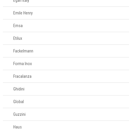
Egan Italy
Moedores
Emile Henry
Panos de copa
Peneiras
Emsa
Pilão
Etilux
Pincel
Plaina de queijo
Fackelmann
Porta-
Forma Inox
condimentos
Protetor para air
Fracalanza
fryer
Quebra-nozes
Ghidini
Raladores
Global
Saleiros
Tábuas para corte
Guzzini
Termômetros para
Haus
cozinha