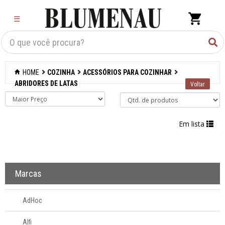
×
☰
Criar Lista
Organização
HOME
COZINHA
ACESSÓRIOS PARA COZINHAR
Cozinha
ABRIDORES DE LATAS
Acessórios para
confeitaria
Em lista
Acessórios para
cozinhar
Abridores de latas
Marcas
Acessórios
Afiadores de
AdHoc
facas manuais
Alfi