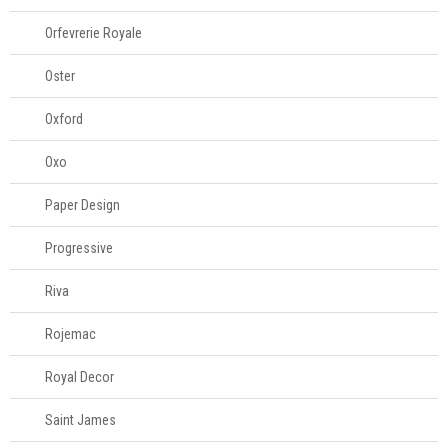
Televendas
Orfevrerie Royale
61
996588122
Oster
Oxford
Oxo
Paper Design
Progressive
Riva
Rojemac
Royal Decor
Saint James