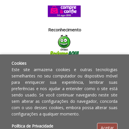
Reconhecimento
Cookies
Segurança
Este site armazena cookies e outras tecnologias
semelhantes no seu computador ou dispositivo móvel
para enriquecer sua experiência, lembrar suas
Powered by:
preferências e nos ajudar a entender como o site está
sendo usado. Se você continuar navegando neste site
Copyright © 2010 - 2017 Razão
Em caso de divergência de
sem alterar as configurações do navegador, concorda
social Blumenau - RA OBJETOS PARA
preços, o valor válido é o do
com o uso desses cookies, embora possa alterar suas
O LAR EIRELI CNPJ -
Carrinho de Compras.
configurações a qualquer momento.
12.772.829/0001-91 | CLS 302 bloco
E loja 33 Asa Sul - Brasília-DF - CEP:
Política de Privacidade
Aceitar