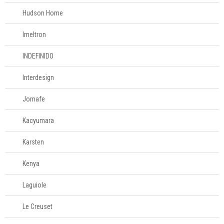
Tesouras de
Hudson Home
alimentos
Imeltron
Acessórios para
INDEFINIDO
organizar
Interdesign
Acessórios para
servir
Jomafe
Kacyumara
Churrasco
Karsten
Linha infantil
Kenya
Panelas
Laguiole
Le Creuset
Eletros