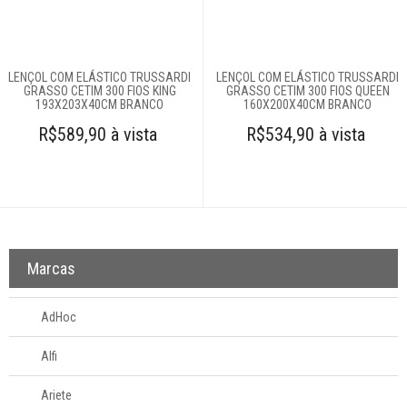
Cobertores e
mantas
LENÇOL COM ELÁSTICO TRUSSARDI
LENÇOL COM ELÁSTICO TRUSSARDI
GRASSO CETIM 300 FIOS KING
GRASSO CETIM 300 FIOS QUEEN
193X203X40CM BRANCO
160X200X40CM BRANCO
Colchas
R$589,90 à vista
R$534,90 à vista
Complementos
para cama
Cortinas
Marcas
Edredons
AdHoc
Lençóis
Alfi
Avulsos
Jogos de cama
Ariete