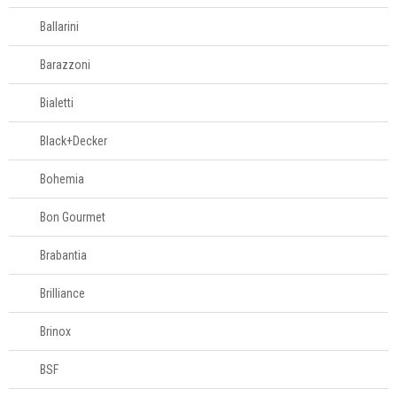
Ballarini
Moda feminina
Barazzoni
Roupões
Bialetti
Tapetes
Black+Decker
Bohemia
Toalhas
Bon Gourmet
Travesseiros
Brabantia
Móveis
Brilliance
Brinox
Decoração
BSF
Login