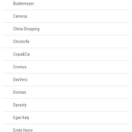
Buddemeyer
Criar conta
Camesa
Pesquisar Lista
China Shopping
Fale
Conosco
Christofle
61
996581061
Copa&Cia
Televendas
Cromus
61
996588122
DavVero
Domani
Dynasty
Egan Italy
Emile Henry