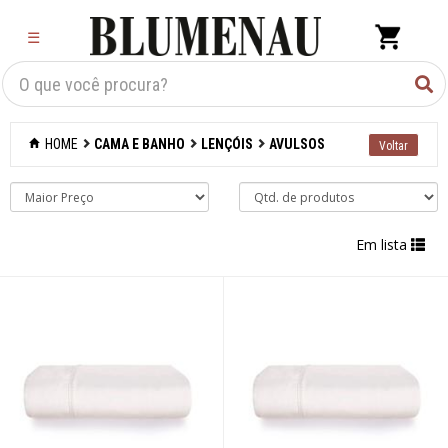
×
☰
Criar Lista
Organização
HOME
CAMA E BANHO
LENÇÓIS
AVULSOS
Cozinha
Eletros
Em lista
Mesa
Cama e banho
Acessórios para
banheiro
Aromatizantes