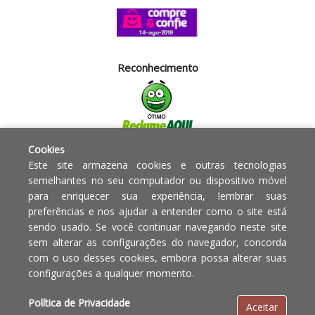
Reconhecimento
Cookies
Segurança
Este site armazena cookies e outras tecnologias
semelhantes no seu computador ou dispositivo móvel
para enriquecer sua experiência, lembrar suas
Powered by:
preferências e nos ajudar a entender como o site está
sendo usado. Se você continuar navegando neste site
Copyright © 2010 - 2017 Razão
Em caso de divergência de
sem alterar as configurações do navegador, concorda
social Blumenau - RA OBJETOS PARA
preços, o valor válido é o do
com o uso desses cookies, embora possa alterar suas
O LAR EIRELI CNPJ -
Carrinho de Compras.
configurações a qualquer momento.
12.772.829/0001-91 | CLS 302 bloco
E loja 33 Asa Sul - Brasília-DF - CEP:
Política de Privacidade
Aceitar